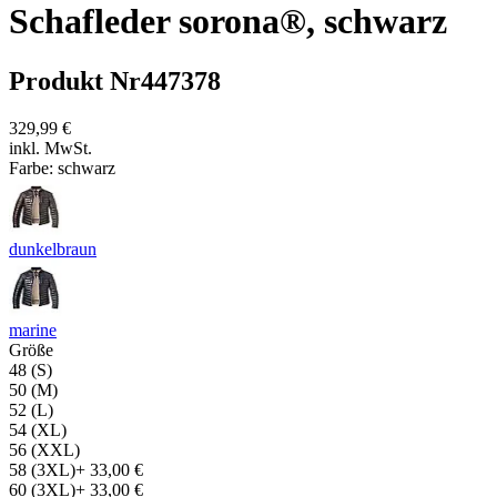
Schafleder sorona®, schwarz
Produkt Nr
447378
329,99 €
inkl. MwSt.
Farbe:
schwarz
dunkelbraun
marine
Größe
48 (S)
50 (M)
52 (L)
54 (XL)
56 (XXL)
58 (3XL)
+
33,00 €
60 (3XL)
+
33,00 €