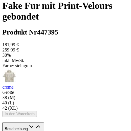
Fake Fur mit Print-Velours
gebondet
Produkt Nr
447395
181,99 €
259,99 €
30
%
inkl. MwSt.
Farbe:
steingrau
creme
Größe
38 (M)
40 (L)
42 (XL)
In den Warenkorb
Beschreibung